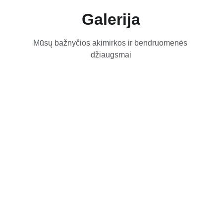
Galerija
Mūsų bažnyčios akimirkos ir bendruomenės 
džiaugsmai
Kontaktai
El. paštas
mb@marijampolesbaptistai.lt