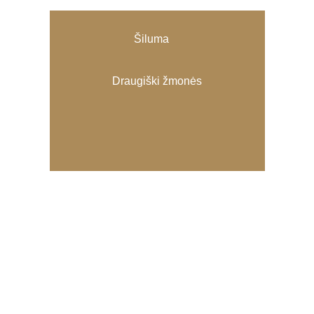
Šiluma
Draugiški žmonės